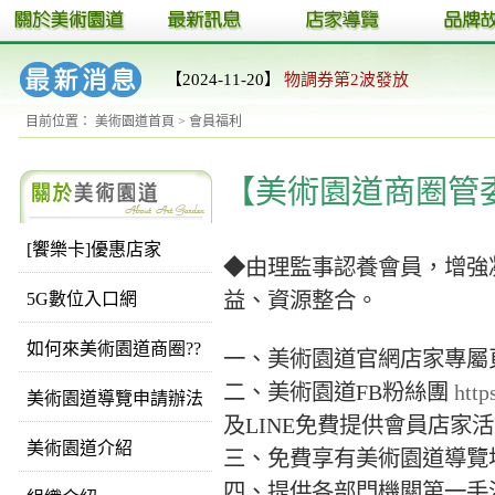
【2024-11-20】
物調券第2波發放
目前位置：
美術園道首頁
> 會員福利
【美術園道商圈管
[饗樂卡]優惠店家
◆由理監事認養會員，增強
益、資源整合。
5G數位入口網
如何來美術園道商圈??
一、美術園道官網店家專屬
二、美術園道FB粉絲團
http
美術園道導覽申請辦法
及LINE免費提供會員店家
美術園道介紹
三、免費享有美術園道導覽
四、提供各部門機關第一手