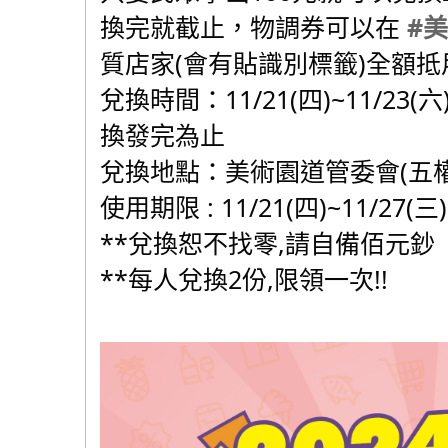
換完就截止，物調券可以在
#
質店家(會有貼識別標籤)全額抵用
兌換時間：11/21(四)~11/23(
換發完為止
兌換地點：美術園道管委會(五權
使用期限 : 11/21(四)~11/27(三)
**兌換恕不找零,請自備佰元鈔
**每人兌換2份,限領一次!!