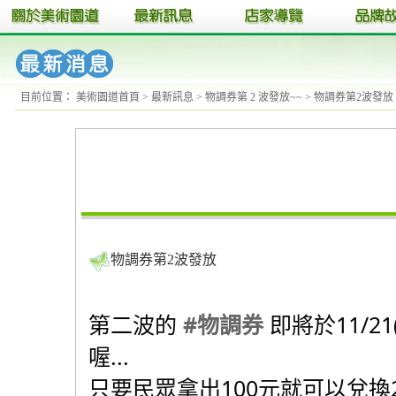
【2024-11-20】
11/23、11/24 美術園道 冬日
目前位置：
美術園道首頁
>
最新訊息
>
物調券第 2 波發放~~
> 物調券第2波發放
物調券第2波發放
第二波的
#物調券
即將於11/21(
喔...
只要民眾拿出100元就可以兌換