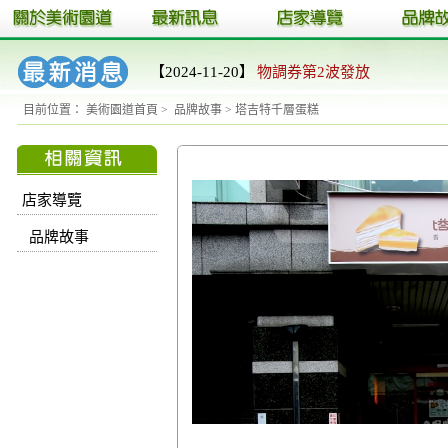
【2024-11-20】
物調券第2波發放
目前位置：
美術園道首頁
>
品牌故事
>
塔吉特千層蛋糕
店家導覽
品牌故事