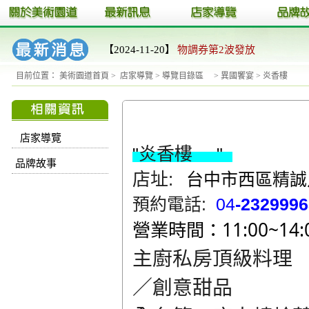
【2024-11-20】
物調券第2波發放
目前位置：
美術園道首頁
>
店家導覽
>
導覽目錄區
>
異國饗宴
>
炎香樓
店家導覽
炎香樓
"
"
品牌故事
台中市西區精誠
店址:
預約電話:
04
-232999
營業時間：11:00~14:00
主廚私房頂級料理
／創意甜品