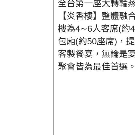
全台第一座大轉輪
【炎香樓】整體融
樓為4∼6人客席(約
包廂(約50座席)
客製餐宴，無論是
聚會皆為最佳首選