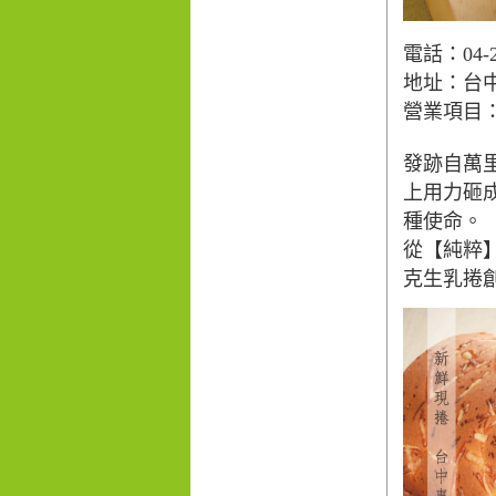
電話：04-2
地址：
台
營業項目
發跡自萬
上用力砸
種使命。
從【純粹
克生乳捲