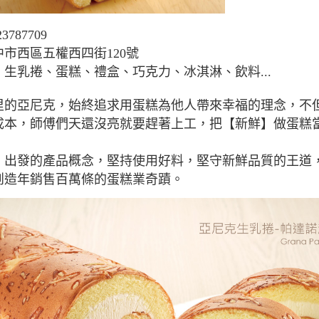
3787709
中市西區五權西四街120號
：
生乳捲、蛋糕、禮盒、巧克力、冰淇淋、飲料...
里的亞尼克，始終追求用蛋糕為他人帶來幸福的理念，不
成本，師傅們天還沒亮就要趕著上工，把【新鮮】做蛋糕
】出發的產品概念，堅持使用好料，堅守新鮮品質的王道
創造年銷售百萬條的蛋糕業奇蹟。