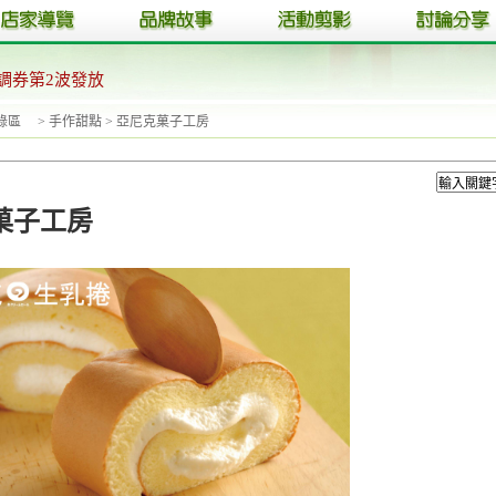
調券第2波發放
目錄區
>
手作甜點
>
亞尼克菓子工房
菓子工房