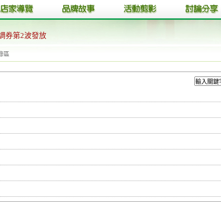
調券第2波發放
目錄區