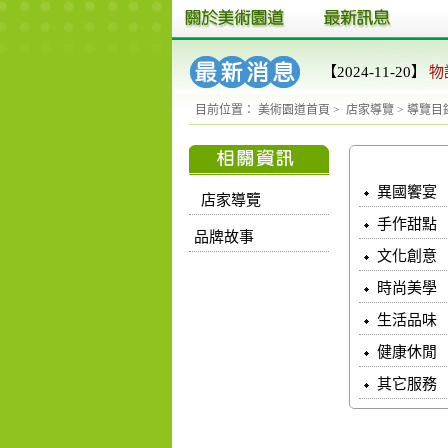
【2024-11-20】
物
目前位置：
美術園道首頁
>
店家導覽
>
導覽
異國饗宴
店家導覽
手作甜點
品牌故事
文化創意
時尚美學
生活品味
健康休閒
其它服務