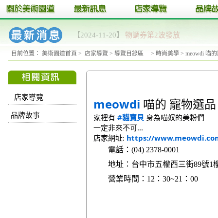
【2024-11-20】
11/23、11/24 美術園
目前位置：
美術園道首頁
>
店家導覽
>
導覽目錄區
>
時尚美學
>
meowdi 
道 冬日漫步 ✨
店家導覽
meowdi
喵的 寵物選品
品牌故事
家裡有
#貓寶貝
身為喵奴的美粉們
一定非來不可...
店家網址:
https://www.meowdi.co
電話：(04) 2378-0001
地址：台中市五權西三街89號1
營業時間：12：30~21：00